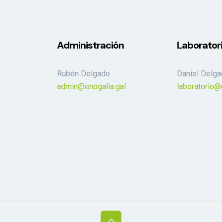
Administración
Laborator
Rubén Delgado
Daniel Delg
admin@enogalia.gal
laboratorio@