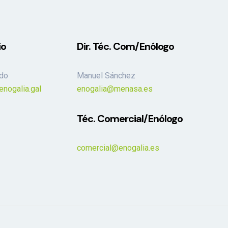
io
Dir. Téc. Com/Enólogo
ado
Manuel Sánchez
enogalia.gal
enogalia@menasa.es
Téc. Comercial/Enólogo
comercial@enogalia.es