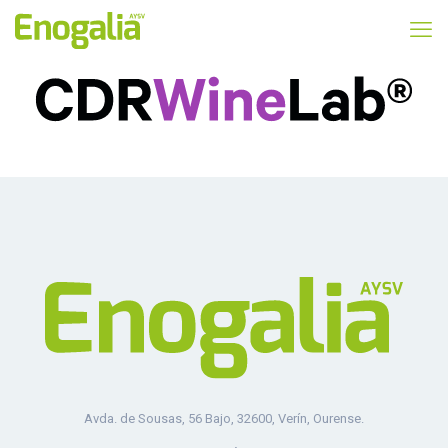
Avda. de Sousas, 56 Bajo, 32600, Verín, Ourense.