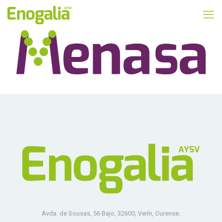
Avda. de Sousas, 56 Bajo, 32600, Verín, Ourense.