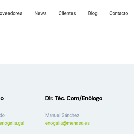
oveedores
News
Clientes
Blog
Contacto
io
Dir. Téc. Com/Enólogo
ado
Manuel Sánchez
enogalia.gal
enogalia@menasa.es